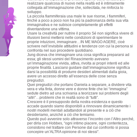
realizzare qualcosa di nuovo nella realtà ed è intimamente
collegata all’immaginazione che, sollecitata, ne rinforza lo
sviluppo.
La piccola fiammiferaia usa male le sue risorse, i fiammiferi,
finchè a poco a poco non ha più la padronanza della sua vita
immaginativa e ne subisce completamente gli effetti
diventandone una vittima.
Usare la creatività per nutrire il proprio Sé non significa vivere di
illusioni bensì mettersi nelle condizioni di sperimentare le
proprie intuizioni, immaginare…IN ME MAGO AGERE, cioè
scrivere nell’invisibile attitudini e tendenze con cui la persona si
confronta nel suo procedere quotidiano.
Jung diceva che immaginare una cosa significa prepararsi ad
essa; gli stessi uomini del Rinascimento avevano
un’immaginazione vivida, attiva, rivolta ai propri intenti ed alle
proprie finalità. Lasciarsi guidare dall’immaginazione significa
darsi la possibilità di produrre desideri alimentati dalla gioia,
avere un accesso diretto all’essenza delle cose senza
pregiudizi.
Quei pregiudizi che portano Daniela a separare, a dividere vita
vera e vita finta, donne vere e donne finte che lei “immagina”
sedute dietro ad una scrivania a teorizzare sui problemi degli
“altri”…problemi che in realtà sono di “tutti”.
Crescere è il presupposto della nostra esistenza e questo
accade quando siamo disponibili a rinnovare dinamicamente i
nostri modelli mentali adattandoli al presente e a ciò che
desideriamo, anziché a ciò che temiamo.
Questo può avvenire solo attraverso l’incontro con l’Altro perché,
per dirla con Hobbes, “ogni intimo piacere, ogni contentezza,
consistono nel trattare con Persone dal cui confronto si possa
concepire un’ALTRA opinione di noi stessi”.