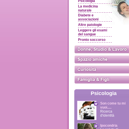
Psicologia
La medicina
naturale
Diabete e
associazioni
Altre patologie
Leggere gli esami
del sangue
Pronto soccorso
Psicologia
Son come tu mi
vuoi.....
Ricerca
d'identità
Ipocondria