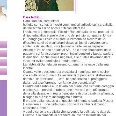
Care lettrici....
Cara Daniela, care lettrici,
ho letto con curiosità i vostri commenti all’articolo sulla creatività
da me scritto e li ho accolti tutti con interesse.
La chiave di lettura della Piccola Fiammiferaia da me proposta è
di tipo educativo e, posto che uno dei principi sui quali si fonda
la Pedagogia Clinica è aiutare la Persona ad avviare delle
riflessioni su di sé e sui propri vissuti al fine di evolvere, sono
contenta del risultato, vista la qualità delle vostre risposte.
Alcune di voi hanno parlato di Sé…ed è bene concedersi delle
pause in cui far risuonare i propri intimi pensieri e lasciar parlare
le emozioni, anche quelle negative, alle quali è doveroso dare
voce per evitare pericolosi inquinamenti.
La rabbia di Daniela per esempio…quanta ne esce dalla sua
lettera!!
Quante volte quest’energia bloccata si manifesta nelle nostre
vite adulte sotto forma di travestimenti (dipendenza, distrazione,
dominio, depressione….) che, benché tentino di proteggerci
dalla nostra sofferenza, non fanno che perpetuarla?
Guarire dalla rabbia è un lavoro del cuore, che richiede coraggio
e dolcezza… perché la rabbia, che a volte ci pare più grande
della vita stessa, è in realtà l’emozione di una bambina affamata,
bisognosa di essere incoraggiata e nutrita.
E proprio della necessità di questo nutrimento ci parla la Piccola
Fiammiferaia…non della presunzione di cambiare il mondo,
carissima Daniela.
A quello serve la creatività che, secondo la definizione data da
Guilford, è la capacità di prendere spunto dalla fantasia per