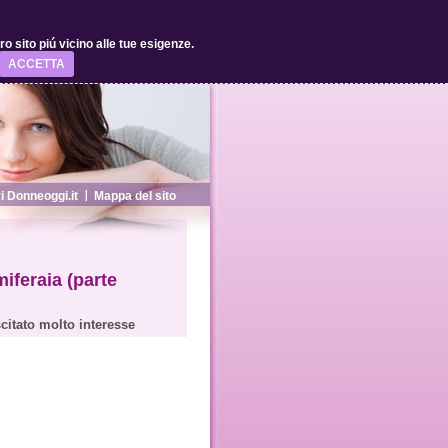
 sito piú vicino alle tue esigenze.
ACCETTA
 Donneoggi.it
Mappa del sito
iferaia (parte
citato molto interesse