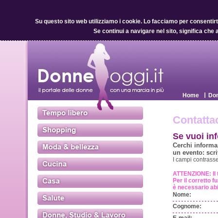
Su questo sito web utilizziamo i cookie.
Lo facciamo per consentirti 
Se continui a navigare nel sito, significa che 
Home
Don
Contatta
Se vuoi inf
Cerchi informaz
un evento: scri
I campi contrasse
ATTENZIONE: Il 
Per il corretto 
è necessario abil
Nome:
Cognome: