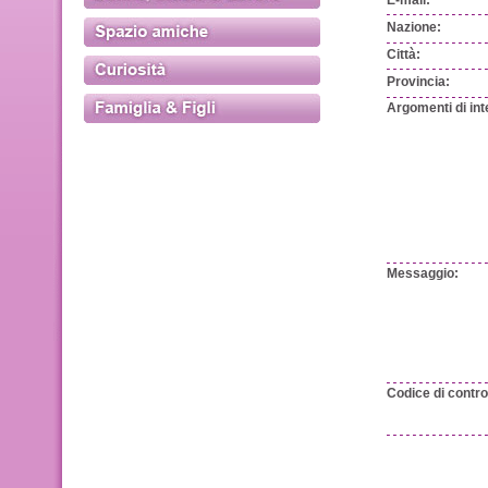
E-mail:
Nazione:
Città:
Provincia:
Argomenti di int
Messaggio:
Codice di control