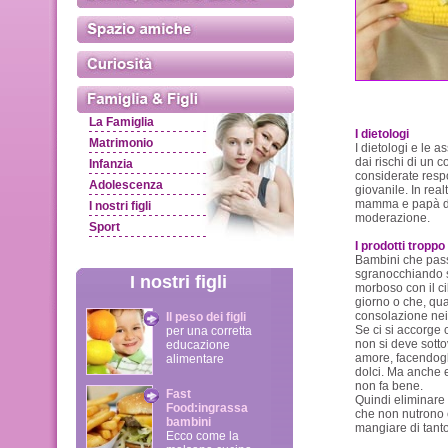
La Famiglia
I dietologi
Matrimonio
I dietologi e le 
dai rischi di un
Infanzia
considerate respo
Adolescenza
giovanile. In rea
mamma e papà d
I nostri figli
moderazione.
Sport
I prodotti troppo
Bambini che passa
sgranocchiando s
I nostri figli
morboso con il ci
giorno o che, qua
consolazione nei 
Il peso dei figli
Se ci si accorge c
per una corretta
non si deve sotto
educazione
amore, facendogli
alimentare
dolci. Ma anche es
non fa bene.
Fast
Quindi eliminare d
Food:ingrassa
che non nutrono 
bambini
mangiare di tanto
Ecco come la