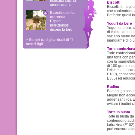
malsana cucina
Biscotti
americana fa...
Biscotti: è meglio
che contendono ac
Il cestino della
Preferire quelli 
merenda
Esperti
Yogurt da bere
nutrizionisti
Yogurt da bere: c
dicono la loro
di calcio, quindi 
saziano meno dei 
> Scopri tutti gli articoli di "I
mangiarne di più 
nostri figli"
Torte confeziona
Torte confeziona
una torta con pan
con la marmellata.
di 100 grammi pu
l’etichetta e sca
E180), conservan
E385) ed edulcora
Budino
Budino: goloso e
Meglio non ecced
addensanti (da E4
evitare i budini 
Torte in busta
Torte in busta da
contengono additi
tartrazina (E102)
può causare allerg