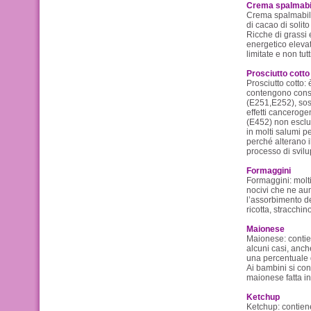
Crema spalmabi
Crema spalmabile 
di cacao di solito
Ricche di grassi
energetico elevat
limitate e non tutti
Prosciutto cotto
Prosciutto cotto: è
contengono conser
(E251,E252), sos
effetti cancerogen
(E452) non esclud
in molti salumi p
perché alterano il
processo di svilu
Formaggini
Formaggini: molti 
nocivi che ne au
l’assorbimento de
ricotta, stracchin
Maionese
Maionese: contien
alcuni casi, anche
una percentuale d
Ai bambini si con
maionese fatta in
Ketchup
Ketchup: contiene