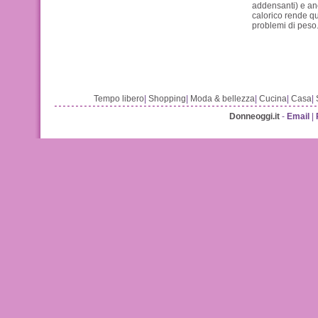
addensanti) e an
calorico rende q
problemi di peso.
Tempo libero
|
Shopping
|
Moda & bellezza
|
Cucina
|
Casa
|
Donneoggi.it
-
Email
|