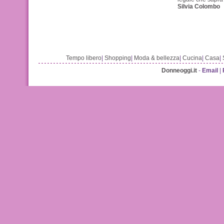
Silvia Colombo
Tempo libero
|
Shopping
|
Moda & bellezza
|
Cucina
|
Casa
|
Donneoggi.it
-
Email
|