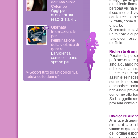
dell'Avv.Silvia
giustificato timo
Colombo
persona vicina o
Oggi puoi
il suo modo di vi
difenderti dal
con la reclusione
reato di stalki...
Si tratta, come s
di parte.
Giornata
Si procede tuttavi
Internazionale
un minore o di p
per
fatto è connesso 
l’eliminazione
d’ufficio.
della violenza di
genere
Richiesta di a
La violenza
Peraltro, la pers
contro le donne
può presentare gli
spesso parte...
sino a quando no
richiesta di ammo
> Scopri tutti gli articoli di "La
La richiesta è tr
tutela delle donne"
assunte se necess
sentite le persone
ammonisce oralmen
richiesto il prov
conforme alla le
Se il soggetto am
procede contro di
Rivolgersi alle f
Alla luce di quan
strumenti che la L
vittime di questo
dell’ordine espon
legale che saprà f