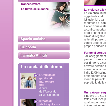
Donne&lavoro
La tutela delle donne
La violenza alle
La violenza, in p
oggetto di studio
istituzioni, i qua
reprimerla e, sopr
L’attenzione è sta
alcuni comportam
graditi segni di a
l’invio di regali o
reiterati, possono
vero e proprio di
proprio pericolo d
Forme di persec
Tali atteggiament
persecuzione che 
costringono a camb
La tutela delle donne
arrivare persino 
minacciata la pro
Il d.l. 11/09 ha i
L’Obbligo dei
ordinamento una n
genitori di
meno la pericolos
mantenere i
soprattutto delle
figli
A cura
dell’Avvocato
Un reato persegu
Silvia Colombo
Il nuovo art. 612
fatto costituisca
Il reato di
qualunque mezzo
stalking. A cura
infliggergli un g