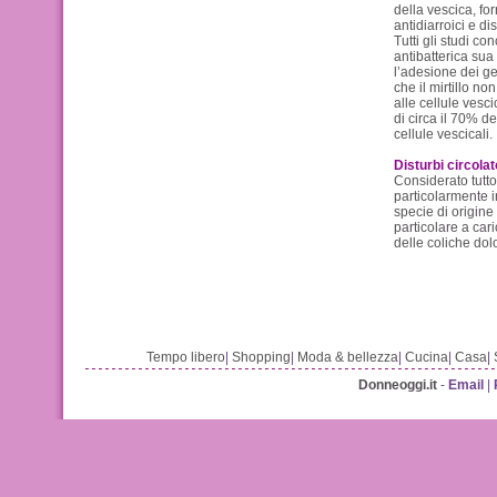
della vescica, f
antidiarroici e dis
Tutti gli studi co
antibatterica sua
l’adesione dei ge
che il mirtillo no
alle cellule vesc
di circa il 70% d
cellule vescicali.
Disturbi circolat
Considerato tutto
particolarmente in
specie di origine v
particolare a cari
delle coliche dolo
Tempo libero
|
Shopping
|
Moda & bellezza
|
Cucina
|
Casa
|
Donneoggi.it
-
Email
|