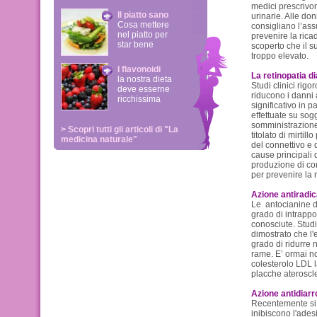
medici prescrivono
Il piatto sano
urinarie. Alle donn
Cosa mettere
consigliano l’assu
nel piatto per
prevenire la ric
star bene
scoperto che il su
troppo elevato.
I flavonoidi
La retinopatia d
la nostra dieta
Studi clinici rigo
deve esserne
riducono i danni a
ricchissima
significativo in p
effettuate su sog
somministrazione 
> Scopri tutti gli articoli di "La
titolato di mirtil
medicina naturale"
del connettivo e 
cause principali 
produzione di con
per prevenire la 
Azione antiradic
Le antocianine del
grado di intrappo
conosciute. Studi
dimostrato che l'e
grado di ridurre 
rame. E’ ormai no
colesterolo LDL 
placche ateroscle
Azione antidiarro
Recentemente si è
inibiscono l'adesi