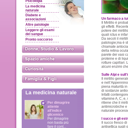
Psicologia
La medicina
naturale
Diabete e
Un farmaco a tutti
associazioni
Il Mirtillo è prob
Altre patologie
gli effetti. Rece
Leggere gli esami
potere del mirtill
del sangue
quali ictus e infar
Da secoli il mirtil
Pronto soccorso
patologie;ma è st
chiamate antocian
della retina ocula
parete dei vasi c
proteine e di liqu
rotture capillari. 
alcuni enzimi che 
Sulle Alpi e sul
Il mirtillo gener
e nell’Appennino
piena maturità in
di sostanze antio
La medicina naturale
Infatti contengono
vitamine A, C, e,
Per dimagrire
ritiene che il mir
attente
antimicrobiche e a
all'indice
naturale process
glicemico
Per dimagrire
I succo e gli estr
non basta più
Il succo fresco di
fare il cont...
antisettica sugli 