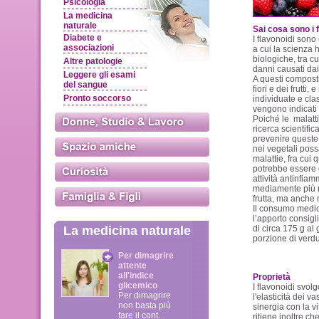
Psicologia
La medicina
naturale
Sai cosa sono i 
Diabete e
I flavonoidi sono 
associazioni
a cui la scienza 
biologiche, tra cu
Altre patologie
danni causati dai 
Leggere gli esami
A questi composti 
del sangue
fiori e dei frutti,
Pronto soccorso
individuate e cla
vengono indicati
Poiché le malatt
ricerca scientific
prevenire queste
nei vegetali pos
malattie, fra cui 
potrebbe essere d
attività antinfiam
mediamente più ric
frutta, ma anche n
Il consumo medio 
l’apporto consigli
La medicina naturale
di circa 175 g a
porzione di verd
Per dimagrire
attente
all'indice
Proprietà
glicemico
I flavonoidi svol
Per dimagrire
l'elasticità dei v
non basta più
sinergia con la v
fare il cont...
ritiene inoltre ch