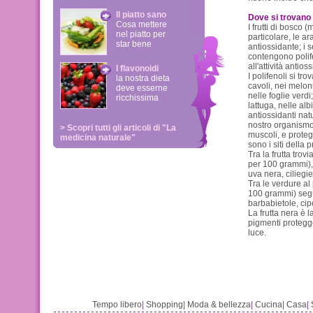
Il piatto sano
Dove si trovano 
Cosa mettere
I frutti di bosco (
nel piatto per
particolare, le a
star bene
antiossidante; i s
contengono polife
all'attività anti
I flavonoidi
I polifenoli si tr
la nostra dieta
cavoli, nei meloni
deve esserne
nelle foglie verdi
ricchissima
lattuga, nelle alb
antiossidanti nat
nostro organismo
> Scopri tutti gli articoli di "La
muscoli, e proteg
medicina naturale"
sono i siti della
Tra la frutta tro
per 100 grammi), 
uva nera, ciliegie
Tra le verdure al
100 grammi) segui
barbabietole, cip
La frutta nera è l
pigmenti protegg
luce.
Tempo libero
|
Shopping
|
Moda & bellezza
|
Cucina
|
Casa
|