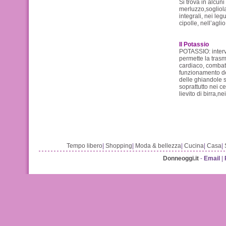
Si trova in alcuni
merluzzo,sogliola
integrali, nei leg
cipolle, nell’agli
Il Potassio
POTASSIO: interv
permette la trasmi
cardiaco, combatt
funzionamento del
delle ghiandole su
soprattutto nei ce
lievito di birra,n
Tempo libero
|
Shopping
|
Moda & bellezza
|
Cucina
|
Casa
|
Donneoggi.it
-
Email
|