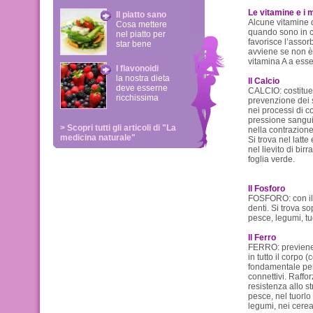
Le vitamine e i m
Il piatto sano
Alcune vitamine 
Cosa mettere
quando sono in c
nel piatto per
favorisce l’assor
star bene
avviene se non è 
vitamina A a esse
I flavonoidi
la nostra dieta
Il Calcio
deve esserne
CALCIO: costituen
ricchissima
prevenzione dei s
nei processi di c
pressione sanguig
> Scopri tutti gli articoli di "La
nella contrazione
medicina naturale"
Si trova nel latte
nel lievito di bir
foglia verde.
Il Fosforo
FOSFORO: con il c
denti. Si trova so
pesce, legumi, tuo
Il Ferro
FERRO: previene l
in tutto il corpo
fondamentale per l
connettivi. Raffo
resistenza allo st
pesce, nel tuorlo
legumi, nei cereal