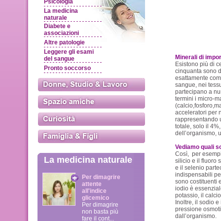
Psicologia
La medicina
naturale
Diabete e
associazioni
Altre patologie
Leggere gli esami
Minerali di impor
del sangue
Esistono più di c
Pronto soccorso
cinquanta sono di
esattamente come 
sangue, nei tessu
partecipano a num
termini i micro-
(calcio,fosforo,m
acceleratori per 
rappresentando u
totale, solo il 4%
dell’organismo, 
Vediamo quali s
Così, per esempio:
La medicina naturale
silicio e il fluor
e il selenio part
indispensabili per 
Per dimagrire
sono costituenti 
attente
iodio è essenziale
all'indice
potassio, il calci
glicemico
Inoltre, il sodio 
Per dimagrire
pressione osmotica
non basta più
dall’organismo.
fare il cont...