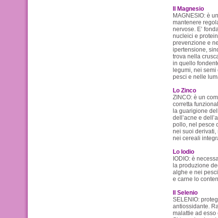
Il Magnesio
MAGNESIO: è un c
mantenere regolar
nervose. E’ fonda
nucleici e protein
prevenzione e nel
ipertensione, sin
trova nella crusca
in quello fondente)
legumi, nei semi d
pesci e nelle lu
Lo Zinco
ZINCO: è un comp
corretta funzional
la guarigione dell
dell’acne e dell’
pollo, nel pesce d
nei suoi derivati, 
nei cereali integr
Lo Iodio
IODIO: è necessar
la produzione degl
alghe e nei pesci
e carne lo conte
Il Selenio
SELENIO: protegg
antiossidante. Ra
malattie ad esso 