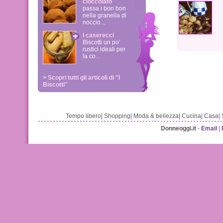
cioccolato
passa i bon bon
nella granella di
noccio...
I caserecci
Biscotti un po’
rustici ideali per
la co...
> Scopri tutti gli articoli di "I
Biscotti"
Tempo libero
|
Shopping
|
Moda & bellezza
|
Cucina
|
Casa
|
Donneoggi.it
-
Email
|