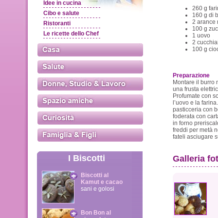
Idee in cucina
260 g fari
Cibo e salute
160 g di 
2 arance n
Ristoranti
100 g zuc
Le ricette dello Chef
1 uovo
2 cucchia
100 g cio
Preparazione
Montare il burro
una frusta elettric
Profumate con sc
l’uovo e la farina
pasticceria con b
foderata con cart
in forno preriscal
freddi per metà 
fateli asciugare s
I Biscotti
Galleria fo
Biscotti al
Kamut e cacao
sani e golosi
Bon Bon al