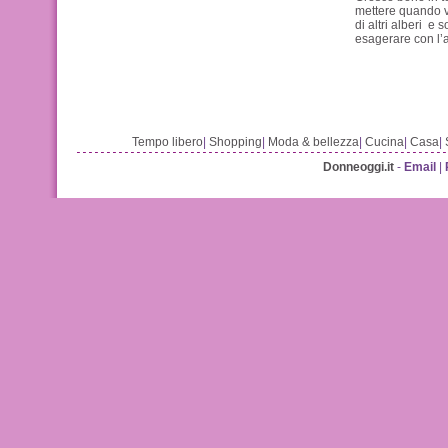
mettere quando vi
di altri alberi e 
esagerare con l’
Tempo libero
|
Shopping
|
Moda & bellezza
|
Cucina
|
Casa
|
Donneoggi.it
-
Email
|