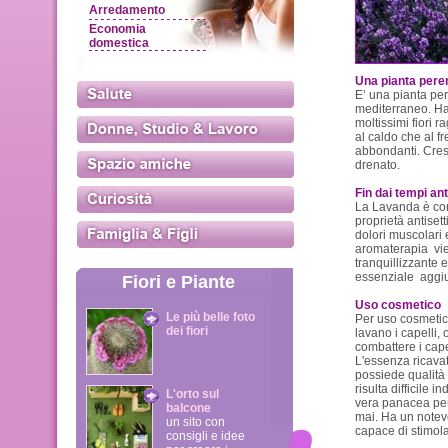
Arredamento
Economia
domestica
Una pianta per
E’ una pianta pe
mediterraneo. Ha
moltissimi fiori r
al caldo che al f
abbondanti. Cres
drenato.
Fin dai tempi ant
La Lavanda è cono
proprietà antisett
dolori muscolari 
aromaterapia vie
tranquillizzante 
essenziale aggiun
Fiori e Piante
Uso cosmetico
Le più belle foto
Per uso cosmetico
dei fiori
lavano i capelli,
combattere i capel
L'essenza ricavata
possiede qualità
risulta difficile 
L'orto sul
vera panacea per
balcone
mai. Ha un notev
un sito con
capace di stimolar
consigli e idee