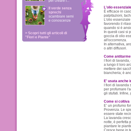
per creare i...
L'olio essenziale
Il verde senza
È efficace in cas
sprechi
palpitazioni, tach
scambiare semi
L'olio essenziale
e conoscenze
favorendo il rila
quando si è ansios
In questi casi si
> Scopri tutti gli articoli di
goccia di olio es
"Fiori e Piante"
all'occorrenza.
In alternativa, a
o altri diffusori.
Come antitarme
I fiori di lavand
a lungo il loro a
mettere dei sacche
biancheria; è anc
E' usata anche i
I fiori di lavand
per profumare l'a
gli stufati. Infine
Come si coltiva
E’ un profumo fort
Provenza. Le spi
essere state reci
La lavanda cresce
notte, è perfetta 
piantare le pianti
Cresce bene in te