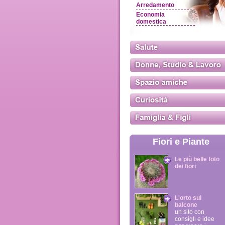
Arredamento
Economia
domestica
Fiori e Piante
Le più belle foto
dei fiori
L'orto sul
balcone
un sito con
consigli e idee