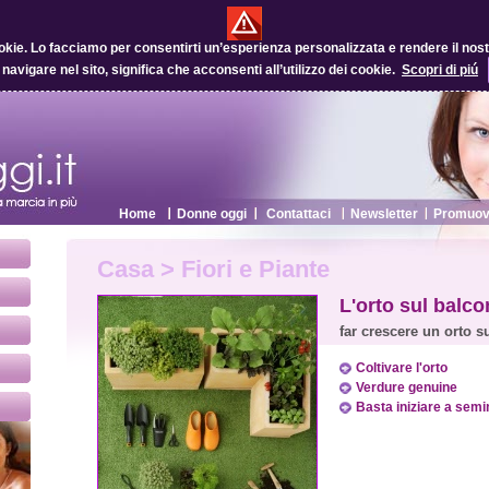
okie.
Lo facciamo per consentirti un’esperienza personalizzata e rendere il nostro
 navigare nel sito, significa che acconsenti all’utilizzo dei cookie.
Scopri di piú
Home
Donne oggi
Contattaci
Newsletter
Promuovi
Casa > Fiori e Piante
L'orto sul balco
far crescere un orto s
Coltivare l'orto
Verdure genuine
Basta iniziare a semi