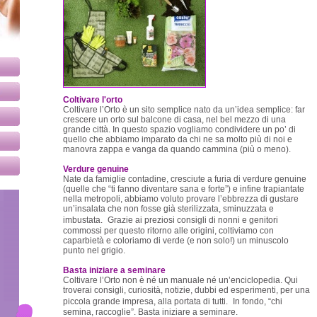
Coltivare l'orto
Coltivare l’Orto è un sito semplice nato da un’idea semplice: far
crescere un orto sul balcone di casa, nel bel mezzo di una
grande città. In questo spazio vogliamo condividere un po’ di
quello che abbiamo imparato da chi ne sa molto più di noi e
manovra zappa e vanga da quando cammina (più o meno).
Verdure genuine
Nate da famiglie contadine, cresciute a furia di verdure genuine
(quelle che “ti fanno diventare sana e forte”) e infine trapiantate
nella metropoli, abbiamo voluto provare l’ebbrezza di gustare
un’insalata che non fosse già sterilizzata, sminuzzata e
imbustata. Grazie ai preziosi consigli di nonni e genitori
commossi per questo ritorno alle origini, coltiviamo con
caparbietà e coloriamo di verde (e non solo!) un minuscolo
punto nel grigio.
Basta iniziare a seminare
Coltivare l’Orto non è né un manuale né un’enciclopedia. Qui
troverai consigli, curiosità, notizie, dubbi ed esperimenti, per una
piccola grande impresa, alla portata di tutti. In fondo, “chi
semina, raccoglie”. Basta iniziare a seminare.