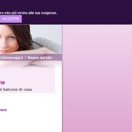
 sito piú vicino alle tue esigenze.
ACCETTA
 Donneoggi.it
Mappa del sito
ne
ul balcone di casa
nare