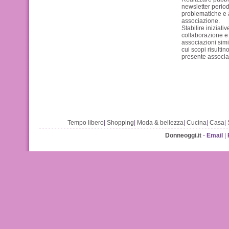
newsletter periodi
problematiche e a
associazione.
Stabilire iniziativ
collaborazione e 
associazioni simil
cui scopi risulti
presente associa
Tempo libero
|
Shopping
|
Moda & bellezza
|
Cucina
|
Casa
|
Donneoggi.it
-
Email
|