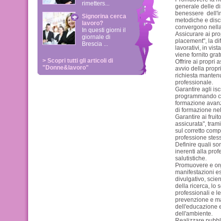
rimetters...
generale delle d
benessere dell'in
Signorina cerca
metodiche e disc
lavoro?
convergono nella
In questi giorni il
Assicurare ai prop
giornale di
placement", la dif
Brescia ...
lavorativi, in vist
viene fornito gra
> Scopri tutti gli articoli di
Offrire ai propri 
"Donne&lavoro"
avvio della propri
richiesta mantenu
professionale.
Garantire agli isc
programmando cor
formazione avan
di formazione nel
Garantire ai fruit
assicurata", tram
sul corretto com
professione stes
Definire quali sono
inerenti alla pro
salutistiche.
Promuovere e org
manifestazioni esp
divulgativo, scien
della ricerca, lo
professionali e l
prevenzione e man
dell'educazione 
dell'ambiente.
Realizzare pubbl