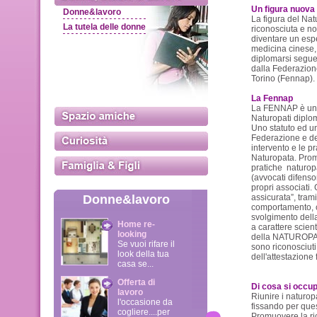
Un figura nuova
Donne&lavoro
La figura del Nat
La tutela delle donne
riconosciuta e no
diventare un esp
medicina cinese, 
diplomarsi seguen
dalla Federazione
Torino (Fennap). 
La Fennap
La FENNAP è una 
Naturopati diplom
Uno statuto ed un
Federazione e dei
intervento e le p
Naturopata. Prom
pratiche naturop
(avvocati difensori
propri associati. 
Donne&lavoro
assicurata”, tram
comportamento, c
svolgimento della
Home re-
a carattere scient
looking
della NATUROPATI
Se vuoi rifare il
sono riconosciuti i
look della tua
dell'attestazion
casa se...
Offerta di
Di cosa si occu
lavoro
Riunire i naturopa
l'occasione da
fissando per quest
cogliere....per
Promuovere la ric