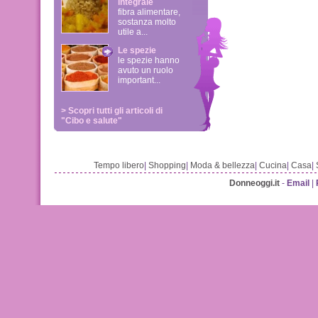
integrale
fibra alimentare,
sostanza molto
utile a...
Le spezie
le spezie hanno
avuto un ruolo
important...
> Scopri tutti gli articoli di
"Cibo e salute"
Tempo libero
|
Shopping
|
Moda & bellezza
|
Cucina
|
Casa
|
Donneoggi.it
-
Email
|