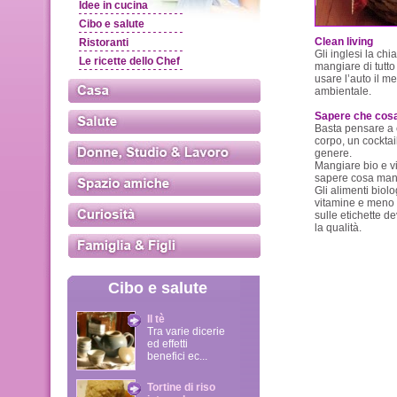
Idee in cucina
Cibo e salute
Clean living
Ristoranti
Gli inglesi la chi
Le ricette dello Chef
mangiare di tutto 
usare l’auto il m
ambientale.
Sapere che cos
Basta pensare a c
corpo, un cocktail
genere.
Mangiare bio e viv
sapere cosa ma
Gli alimenti biol
vitamine e meno c
sulle etichette d
la qualità.
Cibo e salute
Il tè
Tra varie dicerie
ed effetti
benefici ec...
Tortine di riso