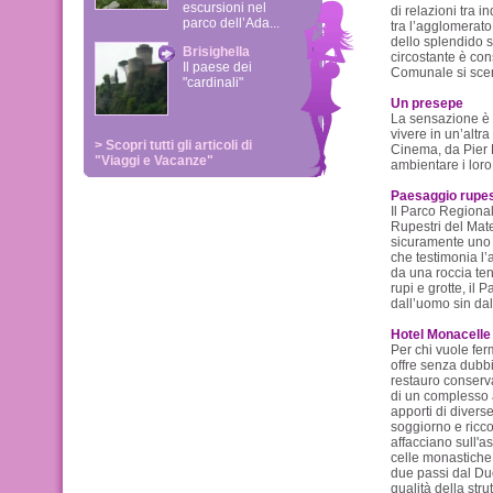
escursioni nel
di relazioni tra in
parco dell’Ada...
tra l’agglomerat
dello splendido s
Brisighella
circostante è cons
Il paese dei
Comunale si scen
"cardinali"
Un presepe
La sensazione è q
vivere in un’altr
> Scopri tutti gli articoli di
Cinema, da Pier 
"Viaggi e Vacanze"
ambientare i loro
Paesaggio rupes
Il Parco Regiona
Rupestri del Mat
sicuramente uno d
che testimonia l’
da una roccia te
rupi e grotte, il 
dall’uomo sin dall
Hotel Monacelle 
Per chi vuole fe
offre senza dubbi
restauro conservat
di un complesso a
apporti di divers
soggiorno e ricco
affacciano sull'a
celle monastiche, 
due passi dal Duo
qualità della str