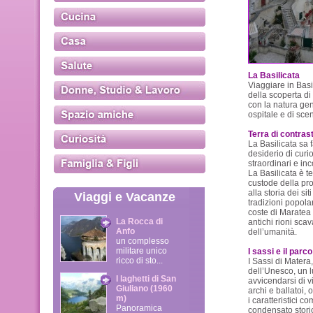
La Basilicata
Viaggiare in Basi
della scoperta di
con la natura ge
ospitale e di scen
Terra di contrast
La Basilicata sa 
desiderio di curi
straordinari e inc
La Basilicata è te
custode della pro
alla storia dei sit
Viaggi e Vacanze
tradizioni popola
coste di Maratea f
La Rocca di
antichi rioni sca
Anfo
dell’umanità.
un complesso
militare unico
I sassi e il parc
ricco di sto...
I Sassi di Matera
dell’Unesco, un l
I laghetti di San
avvicendarsi di vic
Giuliano (1960
archi e ballatoi, 
m)
i caratteristici c
Panoramica
condensato storico