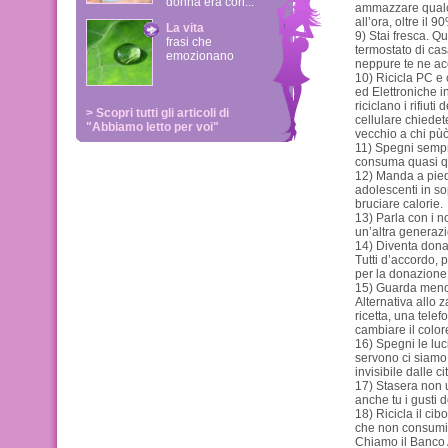
donna era con...
ammazzare qualcu
all’ora, oltre il 9
La vita
9) Stai fresca. Qu
frasi che
termostato di cas
emozionano
neppure te ne ac
10) Ricicla PC e c
ed Elettroniche i
riciclano i rifiut
> Scopri tutti gli articoli di
cellulare chiedet
"Abbiamo letto per voi"
vecchio a chi pùò
11) Spegni sempre
consuma quasi qu
12) Manda a piedi 
adolescenti in so
bruciare calorie.
13) Parla con i 
un’altra generazi
14) Diventa donat
Tutti d’accordo, p
per la donazione 
15) Guarda meno 
Alternativa allo 
ricetta, una tele
cambiare il color
16) Spegni le luc
servono ci siamo 
invisibile dalle cit
17) Stasera non 
anche tu i gusti d
18) Ricicla il cib
che non consumi 
Chiamo il Banco 