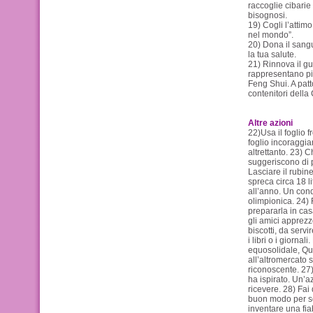
raccoglie cibarie 
bisognosi.
19) Cogli l’attim
nel mondo”.
20) Dona il sang
la tua salute.
21) Rinnova il gu
rappresentano pi
Feng Shui. A patto 
contenitori della 
Altre azioni
22)Usa il foglio f
foglio incoraggia
altrettanto. 23) Ch
suggeriscono di p
Lasciare il rubin
spreca circa 18 lit
all’anno. Un con
olimpionica. 24) F
prepararla in casa
gli amici apprez
biscotti, da serv
i libri o i giorna
equosolidale, Qua
all’altromercato s
riconoscente. 27)
ha ispirato. Un’az
ricevere. 28) Fai
buon modo per sc
inventare una fia