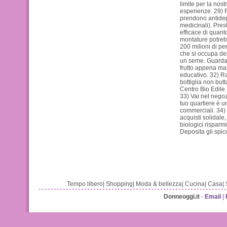
limite per la nost
esperienze. 29) F
prendono antidepr
medicinali). Prest
efficace di quanto
montature potrebb
200 milioni di pe
che si occupa del
un seme. Guardalo
frutto appena man
educativo. 32) Ra
bottiglia non butt
Centro Bio Edile 
33) Vai nel negoz
tuo quartiere è u
commerciali. 34)
acquisti solidale
biologici risparm
Deposita gli spic
Tempo libero
|
Shopping
|
Moda & bellezza
|
Cucina
|
Casa
|
Donneoggi.it
-
Email
|