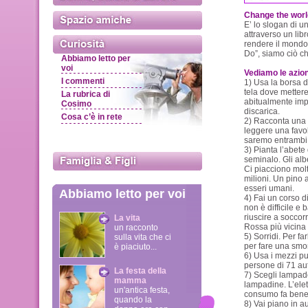
Change the worl
E’ lo slogan di 
attraverso un lib
rendere il mondo
Do”, siamo ciò c
Abbiamo letto per
voi
Vediamo le azion
I commenti
1) Usa la borsa d
tela dove metter
La rubrica di
abitualmente imp
Cosimo
discarica.
Cosa c’è in rete
2) Racconta una s
leggere una favo
saremo entrambi a
3) Pianta l’abete
seminalo. Gli alb
Ci piacciono mol
milioni. Un pino a
esseri umani.
Abbiamo letto per voi
4) Fai un corso d
non è difficile e
riuscire a soccor
La vita
Rossa più vicina 
un racconto
5) Sorridi. Per f
sulla vita che ci
per fare una smor
è piaciuto...
6) Usa i mezzi pu
persone di 71 aut
La festa della
7) Scegli lampa
mamma
lampadine. L’elet
un'antica festa,
consumo fa bene a
quando la
8) Vai piano in au