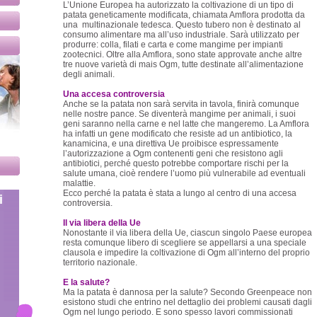
L’Unione Europea ha autorizzato la coltivazione di un tipo di
patata geneticamente modificata, chiamata Amflora prodotta da
una multinazionale tedesca. Questo tubero non è destinato al
consumo alimentare ma all’uso industriale. Sarà utilizzato per
produrre: colla, filati e carta e come mangime per impianti
zootecnici. Oltre alla Amflora, sono state approvate anche altre
tre nuove varietà di mais Ogm, tutte destinate all’alimentazione
degli animali.
Una accesa controversia
Anche se la patata non sarà servita in tavola, finirà comunque
nelle nostre pance. Se diventerà mangime per animali, i suoi
geni saranno nella carne e nel latte che mangeremo. La Amflora
ha infatti un gene modificato che resiste ad un antibiotico, la
kanamicina, e una direttiva Ue proibisce espressamente
l’autorizzazione a Ogm contenenti geni che resistono agli
antibiotici, perché questo potrebbe comportare rischi per la
salute umana, cioè rendere l’uomo più vulnerabile ad eventuali
malattie.
Ecco perché la patata è stata a lungo al centro di una accesa
i
controversia.
Il via libera della Ue
Nonostante il via libera della Ue, ciascun singolo Paese europea
resta comunque libero di scegliere se appellarsi a una speciale
clausola e impedire la coltivazione di Ogm all’interno del proprio
territorio nazionale.
E la salute?
Ma la patata è dannosa per la salute? Secondo Greenpeace non
esistono studi che entrino nel dettaglio dei problemi causati dagli
Ogm nel lungo periodo. E sono spesso lavori commissionati