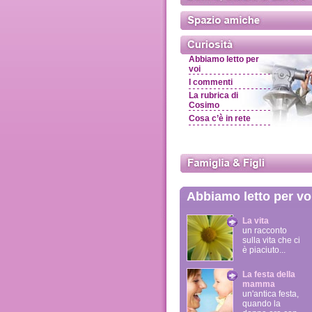
Abbiamo letto per
voi
I commenti
La rubrica di
Cosimo
Cosa c’è in rete
Abbiamo letto per vo
La vita
un racconto
sulla vita che ci
è piaciuto...
La festa della
mamma
un'antica festa,
quando la