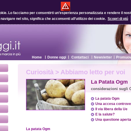
okie.
Lo facciamo per consentirti un’esperienza personalizzata e rendere il nostro
 navigare nel sito, significa che acconsenti all’utilizzo dei cookie.
Scopri di piú
Home
Donne oggi
Contattaci
Newsletter
Promuovi
Curiosità > Abbiamo letto per voi
La Patata Ogm
considerazioni sugli
La patata Ogm
Una accesa controve
Il via libera della Ue
E la salute?
Una questione aperta
La patata Ogm