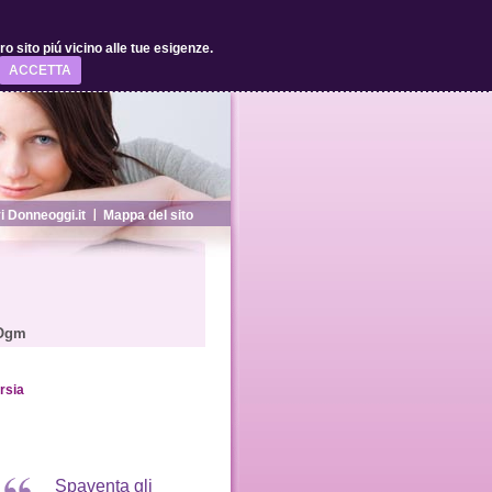
 sito piú vicino alle tue esigenze.
ACCETTA
 Donneoggi.it
Mappa del sito
 Ogm
rsia
Spaventa gli