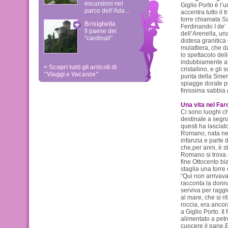
escursioni nel
Giglio Porto è l’u
parco dell’Ada...
accentra tutto il 
torre chiamata Sa
Brisighella
Ferdinando I de’ 
Il paese dei
dell’Arenella, un
"cardinali"
distesa granitica
mulattiera, che d
lo spettacolo del
indubbiamente af
> Scopri tutti gli articoli di
cristallino, e gli 
"Viaggi e Vacanze"
punta della Smera
spiagge dorate pi
finissima sabbia 
Una vita nel Far
Ci sono luoghi ch
destinate a segn
questi ha lasciat
Romano, nata nel
infanzia e parte 
che,per anni, è s
Romano si trova qu
fine Ottocento bi
staglia una torre c
“Qui non arrivava 
racconta la donn
serviva per raggi
al mare, che si r
roccia, era ancor
a Giglio Porto. Il
alimentato a petro
cuocere il pane.E