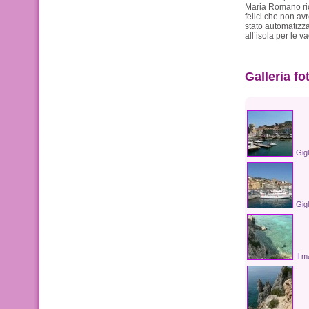
Maria Romano rico
felici che non avr
stato automatizz
all’isola per le v
Galleria fo
Gigl
Gigl
Il m