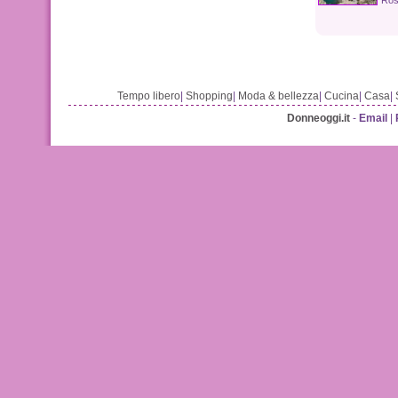
Ros
Tempo libero
|
Shopping
|
Moda & bellezza
|
Cucina
|
Casa
|
Donneoggi.it
-
Email
|