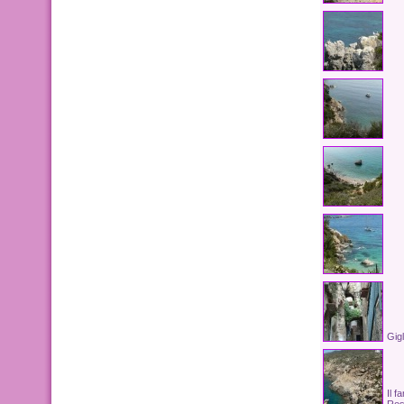
Gigl
Il f