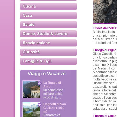
L'Isola dai bellis
Bellissima isola 
un campionario p
del Mar Tirreno. L
dei colori dei fon
Il borgo di Giglio
Giglio Castello è
una lunga cinta mu
all’interno un pug
pisani nel XII sec
de’ Medici. Il c
Aldobrandesca e 
Viaggi e Vacanze
custodisce alcuni
molte vecchie ca
La Rocca di
Risale invece al 
Anfo
Lazzaretto, situa
un complesso
tarda la torre de
militare unico
fine del Seicento
ricco di sto...
scacciati con succ
Il borgo di Giglio
I laghetti di San
dell’isola, con l
Giuliano (1960
spiaggia di sabbi
m)
Panoramica
Il borgo di Giglio