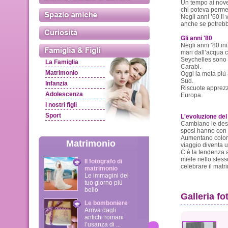
Un tempo ai nove
chi poteva permet
Negli anni ’60 il 
anche se potrebb
Gli anni '80
Negli anni ’80 in
mari dall’acqua c
Seychelles sono i
La Famiglia
Carabi.
Matrimonio
Oggi la meta più 
Sud.
Infanzia
Riscuote apprezz
Adolescenza
Europa.
I nostri figli
Sport
L'evoluzione del
Cambiano le dest
sposi hanno con 
Aumentano coloro 
Matrimonio
viaggio diventa u
C’è la tendenza a
miele nello stesso
Il fotografo di
celebrare il matr
matrimonio
Le immagini del
tuo giorno più
bello
Galleria fo
Le bomboniere
Arriva dagli
antichi romani
l’usanza di ...