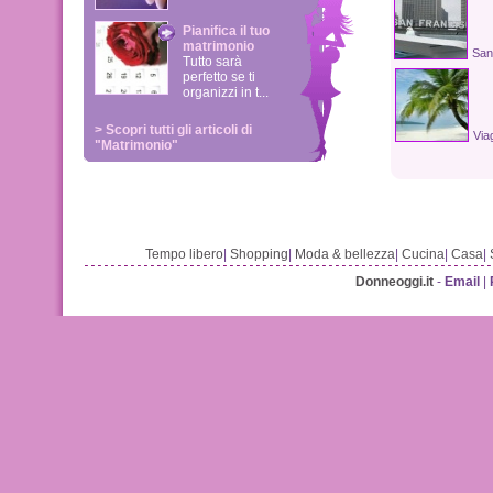
Pianifica il tuo
matrimonio
San
Tutto sarà
perfetto se ti
organizzi in t...
> Scopri tutti gli articoli di
Viag
"Matrimonio"
Tempo libero
|
Shopping
|
Moda & bellezza
|
Cucina
|
Casa
|
Donneoggi.it
-
Email
|