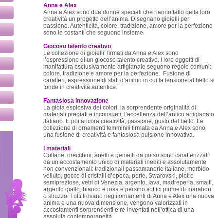
Anna e Alex
Anna e Alex sono due donne speciali che hanno fatto della loro
creatività un progetto dell’anima. Disegnano gioielli per
passione. Autenticità, colore, tradizione, amore per la perfezione
sono le costanti che seguono insieme.
Giocoso talento creativo
Le collezione di gioielli firmati da Anna e Alex sono
l’espressione di un giocoso talento creativo. I loro oggetti di
manifattura esclusivamente artigianale seguono regole comuni:
colore, tradizione e amore per la perfezione. Fusione di
caratteri, espressione di stati d’animo in cui la tensione al bello si
fonde in creatività autentica.
Fantasiosa innovazione
La gioia esplosiva dei colori, la sorprendente originalità di
materiali pregiati e inconsueti, l’eccellenza dell’antico artigianato
italiano. E poi ancora creatività, passione, gusto del bello. Le
collezione di ornamenti femminili firmata da Anna e Alex sono
una fusione di creatività e fantasiosa pulsione innovativa.
I materiali
Collane, orecchini, anelli e gemelli da polso sono caratterizzati
da un accostamento unico di materiali inediti e assolutamente
non convenzionali: tradizionali passamanerie italiane, morbido
velluto, gocce di cristalli d’epoca, perle, Swarovski, pietre
semipreziose, vetri di Venezia, argento, lava, madreperla, smalti,
argento giallo, bianco e rosa e persino soffici piume di marabou
o struzzo. Tutti trovano negli ornamenti di Anna e Alex una nuova
anima e una nuova dimensione, vengono valorizzati in
accostamenti sorprendenti e re-inventati nell’ottica di una
assoluta contemporaneità.