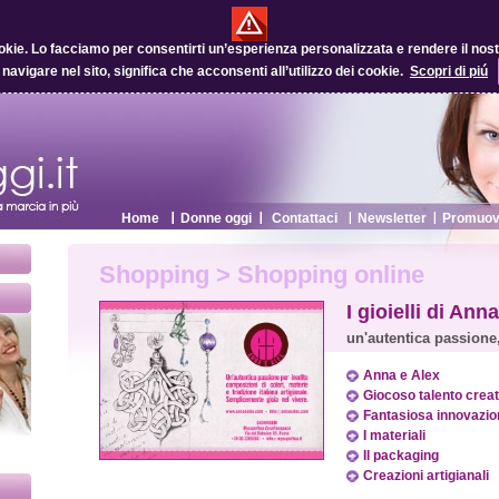
okie.
Lo facciamo per consentirti un’esperienza personalizzata e rendere il nostro
 navigare nel sito, significa che acconsenti all’utilizzo dei cookie.
Scopri di piú
Home
Donne oggi
Contattaci
Newsletter
Promuovi
Shopping > Shopping online
I gioielli di An
un'autentica passione,
Anna e Alex
Giocoso talento creat
Fantasiosa innovazio
I materiali
Il packaging
Creazioni artigianali