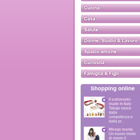
Shopping online
Il sottovuoto
made in Italy
Takaje nasce
dalla
competenza e
dalla pr...
Miraqo mania
Un nuovo modo
di vivere il