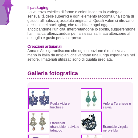
Il packaging
La valenza estetica di forme e colori incontra la variegata
sensualità delle superfici e ogni elemento racconta una storia di
gusto, raffinatezza, assoluta originalità. Questi valori si ritrovano
declinati nel packaging, che racchiude ogni oggetto
anticipandone l’unicità, interpretandone lo spirito, suggerendone
l’anima, caratterizzandosi per la stessa, raffinata attenzione al
dettaglio e gusto per la sorpresa.
Creazioni artigianali
Anna e Alex garantiscono che ogni creazione è realizzata a
mano in Italia da artigiani che vantano una lunga esperienza nel
settore. I materiali utilizzati sono di qualità pregiata.
Galleria fotografica
Foglia viola e
Anfora Turchese e
turchese
salvia
Orecchini
chandekier salvia e
Bracciale virgola
tabacco
nero e blu