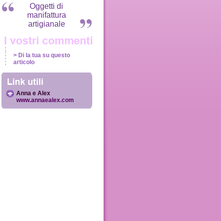
Oggetti di
manifattura
artigianale
> Di la tua su questo
articolo
Anna e Alex
www.annaealex.com