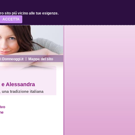
 sito piú vicino alle tue esigenze.
ACCETTA
 Donneoggi.it
Mappa del sito
na e Alessandra
 una tradizione italiana
ivo
ne