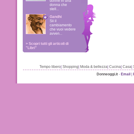
donne in una
donna che
stell...
Gandhi
Sii il
cambiamento
che vuoi vedere
avven...
> Scopri tutti gli articoli di
"Libri"
Tempo libero
|
Shopping
|
Moda & bellezza
|
Cucina
|
Casa
|
Donneoggi.it
-
Email
|