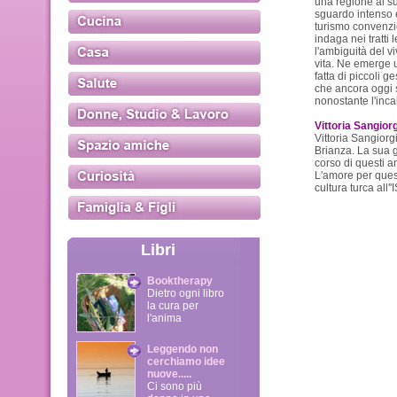
una regione al s
sguardo intenso 
turismo convenzio
indaga nei tratti l
l'ambiguità del vi
vita. Ne emerge 
fatta di piccoli ge
che ancora oggi s
nonostante l'inca
Vittoria Sangior
Vittoria Sangiorg
Brianza. La sua g
corso di questi an
L'amore per quest
cultura turca all'
Libri
Booktherapy
Dietro ogni libro
la cura per
l'anima
Leggendo non
cerchiamo idee
nuove.....
Ci sono più